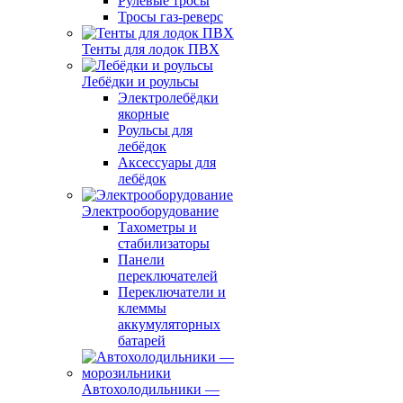
Рулевые тросы
Тросы газ-реверс
Тенты для лодок ПВХ
Лебёдки и роульсы
Электролебёдки
якорные
Роульсы для
лебёдок
Аксессуары для
лебёдок
Электрооборудование
Тахометры и
стабилизаторы
Панели
переключателей
Переключатели и
клеммы
аккумуляторных
батарей
Автохолодильники —