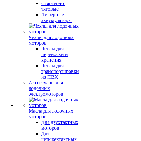
Стартерно-
тяговые
Лиферные
аккумуляторы
Чехлы для лодочных
моторов
Чехлы для
переноски и
хранения
Чехлы для
транспортировки
из ПВХ
Аксессуары для
лодочных
электромоторов
Масла для лодочных
моторов
Для двухтактных
моторов
Для
четырёхтактных